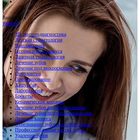
Записаться
Услуги
3D рентгендиагностика
Детская стоматология
Имплантация
Исправление прикуса
Лазерная стоматология
Лечение зубов
Лечение под микроскопом
Ортодонтия
Протезирование
Хирургия
Лаборатория
Брекеты
Керамические коронки
Лечение зубов под микроскопом
Лечение зубов под общим наркозом
Лечение кариеса
Отбеливание зубов системой Zoom
Профессиональная чистка зубов
Удаление зубов