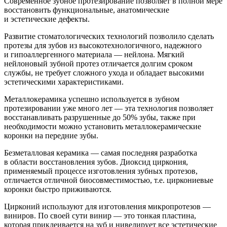
Современное зубное протезирование позволяет в полной мере
восстановить функциональные, анатомические
и эстетические дефекты.
Развитие стоматологических технологий позволило сделать
протезы для зубов из высокотехнологичного, надежного
и гипоаллергенного материала — нейлона. Мягкий
нейлоновый зубной протез отличается долгим сроком
службы, не требует сложного ухода и обладает высокими
эстетическими характеристиками.
Металлокерамика успешно используется в зубном
протезировании уже много лет — эта технология позволяет
восстанавливать разрушенные до 50% зубы, также при
необходимости можно установить металлокерамические
коронки на передние зубы.
Безметалловая керамика — самая последняя разработка
в области восстановления зубов. Диоксид циркония,
применяемый процессе изготовления зубных протезов,
отличается отличной биосовместимостью, т.е. циркониевые
коронки быстро приживаются.
Цирконий используют для изготовления микропротезов —
виниров. По своей сути винир — это тонкая пластина,
которая приклеивается на зуб и нивелирует все эстетические