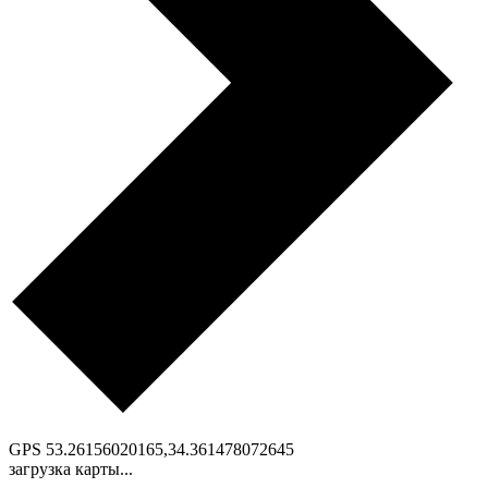
GPS
53.26156020165,34.361478072645
загрузка карты...