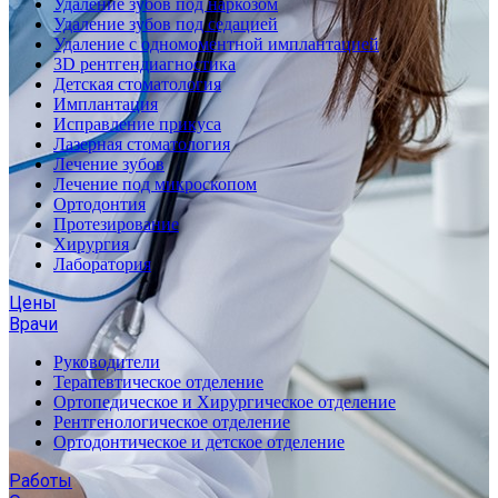
Удаление зубов под наркозом
Удаление зубов под седацией
Удаление с одномоментной имплантацией
3D рентгендиагностика
Детская стоматология
Имплантация
Исправление прикуса
Лазерная стоматология
Лечение зубов
Лечение под микроскопом
Ортодонтия
Протезирование
Хирургия
Лаборатория
Цены
Врачи
Руководители
Терапевтическое отделение
Ортопедическое и Хирургическое отделение
Рентгенологическое отделение
Ортодонтическое и детское отделение
Работы