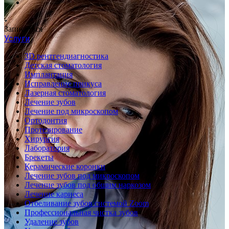
Записаться
Услуги
3D рентгендиагностика
Детская стоматология
Имплантация
Исправление прикуса
Лазерная стоматология
Лечение зубов
Лечение под микроскопом
Ортодонтия
Протезирование
Хирургия
Лаборатория
Брекеты
Керамические коронки
Лечение зубов под микроскопом
Лечение зубов под общим наркозом
Лечение кариеса
Отбеливание зубов системой Zoom
Профессиональная чистка зубов
Удаление зубов