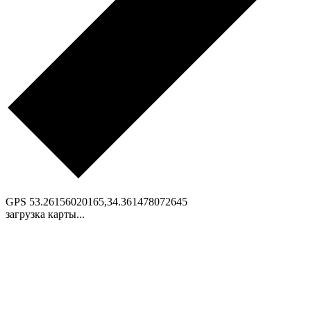
GPS
53.26156020165,34.361478072645
загрузка карты...