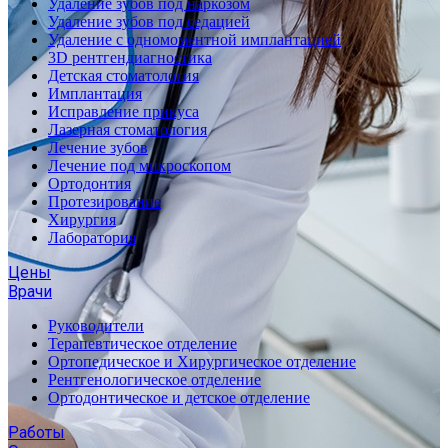
Удаление зубов под наркозом
Удаление зубов под седацией
Удаление с одномоментной имплантацией
3D рентгендиагностика
Детская стоматология
Имплантация
Исправление прикуса
Лазерная стоматология
Лечение зубов
Лечение под микроскопом
Ортодонтия
Протезирование
Хирургия
Лаборатория
Цены
Врачи
Руководители
Терапевтическое отделение
Ортопедическое и Хирургическое отделение
Рентгенологическое отделение
Ортодонтическое и детское отделение
Работы