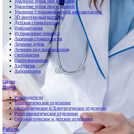
Удаление зубов под наркозом
Удаление зубов под седацией
Удаление с одномоментной имплантацией
3D рентгендиагностика
Детская стоматология
Имплантация
Исправление прикуса
Лазерная стоматология
Лечение зубов
Лечение под микроскопом
Ортодонтия
Протезирование
Хирургия
Лаборатория
Цены
Врачи
Руководители
Терапевтическое отделение
Ортопедическое и Хирургическое отделение
Рентгенологическое отделение
Ортодонтическое и детское отделение
Работы