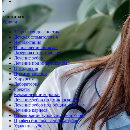
Записаться
Услуги
3D рентгендиагностика
Детская стоматология
Имплантация
Исправление прикуса
Лазерная стоматология
Лечение зубов
Лечение под микроскопом
Ортодонтия
Протезирование
Хирургия
Лаборатория
Брекеты
Керамические коронки
Лечение зубов под микроскопом
Лечение зубов под общим наркозом
Лечение кариеса
Отбеливание зубов системой Zoom
Профессиональная чистка зубов
Удаление зубов