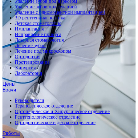
Удаление зубов под наркозом
Удаление зубов под седацией
Удаление с одномоментной имплантацией
3D рентгендиагностика
Детская стоматология
Имплантация
Исправление прикуса
Лазерная стоматология
Лечение зубов
Лечение под микроскопом
Ортодонтия
Протезирование
Хирургия
Лаборатория
Цены
Врачи
Руководители
Терапевтическое отделение
Ортопедическое и Хирургическое отделение
Рентгенологическое отделение
Ортодонтическое и детское отделение
Работы