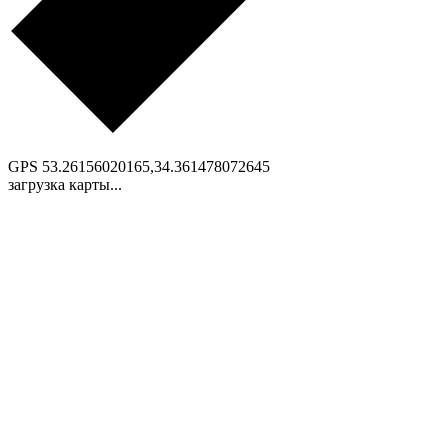
GPS
53.26156020165,34.361478072645
загрузка карты...