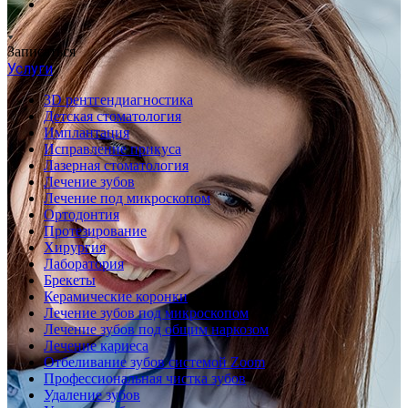
Записаться
Услуги
3D рентгендиагностика
Детская стоматология
Имплантация
Исправление прикуса
Лазерная стоматология
Лечение зубов
Лечение под микроскопом
Ортодонтия
Протезирование
Хирургия
Лаборатория
Брекеты
Керамические коронки
Лечение зубов под микроскопом
Лечение зубов под общим наркозом
Лечение кариеса
Отбеливание зубов системой Zoom
Профессиональная чистка зубов
Удаление зубов