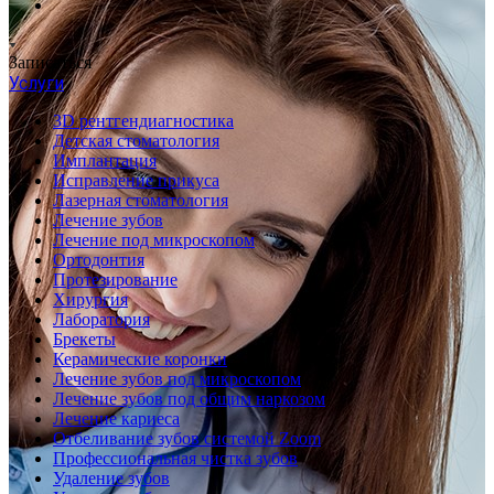
Записаться
Услуги
3D рентгендиагностика
Детская стоматология
Имплантация
Исправление прикуса
Лазерная стоматология
Лечение зубов
Лечение под микроскопом
Ортодонтия
Протезирование
Хирургия
Лаборатория
Брекеты
Керамические коронки
Лечение зубов под микроскопом
Лечение зубов под общим наркозом
Лечение кариеса
Отбеливание зубов системой Zoom
Профессиональная чистка зубов
Удаление зубов