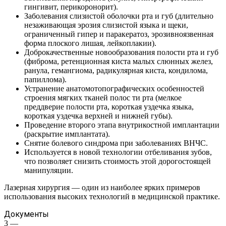
гингивит, перикоронорит).
Заболевания слизистой оболочки рта и губ (длительно
незаживающая эрозия слизистой языка и щеки,
ограниченный гипер и паракератоз, эрозивноязвенная
форма плоского лишая, лейкоплакии).
Доброкачественные новообразования полости рта и губ
(фиброма, ретенционная киста малых слюнных желез,
ранула, гемангиома, радикулярная киста, кондилома,
папиллома).
Устранение анатомотопографических особенностей
строения мягких тканей полос ти рта (мелкое
преддверие полости рта, короткая уздечка языка,
короткая уздечка верхней и нижней губы).
Проведение второго этапа внутрикостной имплантации
(раскрытие имплантата).
Снятие болевого синдрома при заболеваниях ВНЧС.
Используется в новой технологии отбеливания зубов,
что позволяет снизить стоимость этой дорогостоящей
манипуляции.
Лазерная хирургия — один из наиболее ярких примеров
использования высоких технологий в медицинской практике.
Документы
3
—