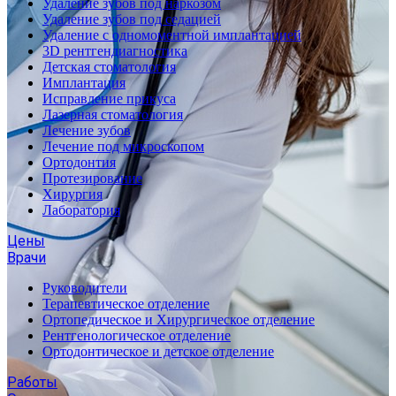
Удаление зубов под наркозом
Удаление зубов под седацией
Удаление с одномоментной имплантацией
3D рентгендиагностика
Детская стоматология
Имплантация
Исправление прикуса
Лазерная стоматология
Лечение зубов
Лечение под микроскопом
Ортодонтия
Протезирование
Хирургия
Лаборатория
Цены
Врачи
Руководители
Терапевтическое отделение
Ортопедическое и Хирургическое отделение
Рентгенологическое отделение
Ортодонтическое и детское отделение
Работы