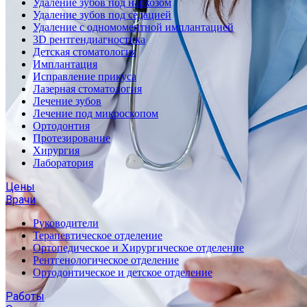
Удаление зубов под наркозом
Удаление зубов под седацией
Удаление с одномоментной имплантацией
3D рентгендиагностика
Детская стоматология
Имплантация
Исправление прикуса
Лазерная стоматология
Лечение зубов
Лечение под микроскопом
Ортодонтия
Протезирование
Хирургия
Лаборатория
Цены
Врачи
Руководители
Терапевтическое отделение
Ортопедическое и Хирургическое отделение
Рентгенологическое отделение
Ортодонтическое и детское отделение
Работы