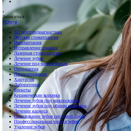
Записаться
Услуги
3D рентгендиагностика
Детская стоматология
Имплантация
Исправление прикуса
Лазерная стоматология
Лечение зубов
Лечение под микроскопом
Ортодонтия
Протезирование
Хирургия
Лаборатория
Брекеты
Керамические коронки
Лечение зубов под микроскопом
Лечение зубов под общим наркозом
Лечение кариеса
Отбеливание зубов системой Zoom
Профессиональная чистка зубов
Удаление зубов