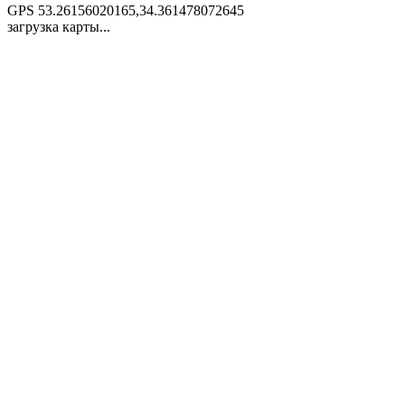
GPS
53.26156020165,34.361478072645
загрузка карты...