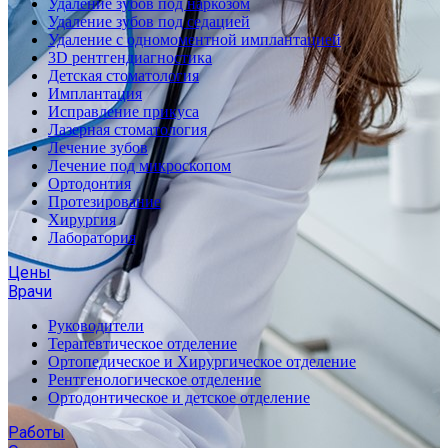
Удаление зубов под наркозом
Удаление зубов под седацией
Удаление с одномоментной имплантацией
3D рентгендиагностика
Детская стоматология
Имплантация
Исправление прикуса
Лазерная стоматология
Лечение зубов
Лечение под микроскопом
Ортодонтия
Протезирование
Хирургия
Лаборатория
Цены
Врачи
Руководители
Терапевтическое отделение
Ортопедическое и Хирургическое отделение
Рентгенологическое отделение
Ортодонтическое и детское отделение
Работы