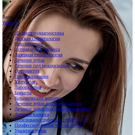
Записаться
Услуги
3D рентгендиагностика
Детская стоматология
Имплантация
Исправление прикуса
Лазерная стоматология
Лечение зубов
Лечение под микроскопом
Ортодонтия
Протезирование
Хирургия
Лаборатория
Брекеты
Керамические коронки
Лечение зубов под микроскопом
Лечение зубов под общим наркозом
Лечение кариеса
Отбеливание зубов системой Zoom
Профессиональная чистка зубов
Удаление зубов