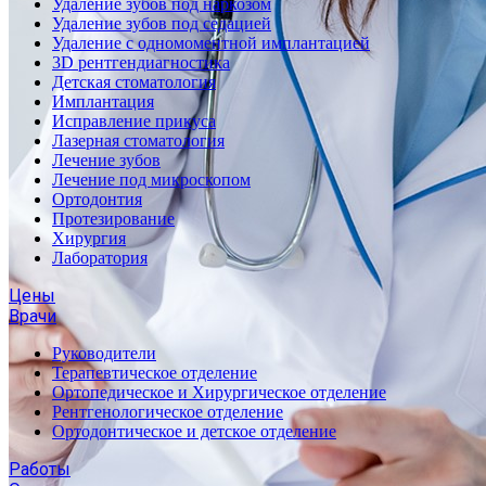
Удаление зубов под наркозом
Удаление зубов под седацией
Удаление с одномоментной имплантацией
3D рентгендиагностика
Детская стоматология
Имплантация
Исправление прикуса
Лазерная стоматология
Лечение зубов
Лечение под микроскопом
Ортодонтия
Протезирование
Хирургия
Лаборатория
Цены
Врачи
Руководители
Терапевтическое отделение
Ортопедическое и Хирургическое отделение
Рентгенологическое отделение
Ортодонтическое и детское отделение
Работы