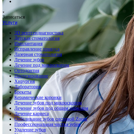
Записаться
Услуги
3D рентгендиагностика
Детская стоматология
Имплантация
Исправление прикуса
Лазерная стоматология
Лечение зубов
Лечение под микроскопом
Ортодонтия
Протезирование
Хирургия
Лаборатория
Брекеты
Керамические коронки
Лечение зубов под микроскопом
Лечение зубов под общим наркозом
Лечение кариеса
Отбеливание зубов системой Zoom
Профессиональная чистка зубов
Удаление зубов