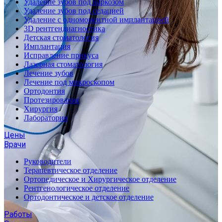
Удаление зубов под наркозом
Удаление зубов под седацией
Удаление с одномоментной имплантацией
3D рентгендиагностика
Детская стоматология
Имплантация
Исправление прикуса
Лазерная стоматология
Лечение зубов
Лечение под микроскопом
Ортодонтия
Протезирование
Хирургия
Лаборатория
Цены
Врачи
Руководители
Терапевтическое отделение
Ортопедическое и Хирургическое отделение
Рентгенологическое отделение
Ортодонтическое и детское отделение
Работы