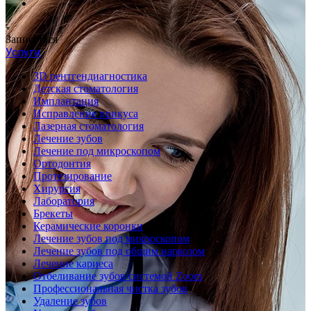
Записаться
Услуги
3D рентгендиагностика
Детская стоматология
Имплантация
Исправление прикуса
Лазерная стоматология
Лечение зубов
Лечение под микроскопом
Ортодонтия
Протезирование
Хирургия
Лаборатория
Брекеты
Керамические коронки
Лечение зубов под микроскопом
Лечение зубов под общим наркозом
Лечение кариеса
Отбеливание зубов системой Zoom
Профессиональная чистка зубов
Удаление зубов