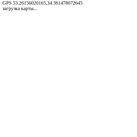
GPS
53.26156020165,34.361478072645
загрузка карты...